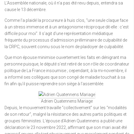
L’Assemblée nationale, où il n’a pas été revu depuis, entendra sa
cause le 13 décembre.
Comme l’a plaidé la procureure à huis clos, “une seule claque face
à un stress immense et à un antagonisme réciproque dit-elle : c’est
difficile pour moi”. Il s’agit d’une représentation médiatique
fréquente du processus d’admission préliminaire de culpabilité de
la CRPC, souvent connu sous le nom de plaidoyer de culpabilité.
Que mon épouse minimise ouvertement les faits en dénigrant ma
personne puisque, le député s’est retiré de son rôle de coordinateur
politique de La France insoumise ; cependant, à la mi-novembre, il
a informé ses collègues que son congé de maladie touchait à sa
fin afin qu’il puisse reprendre son siège à l’assemblée.
Adrien Quatennens Mariage
Depuis, le mouvement travaille “collectivement” sur les “modalités
de son retour”, malgré la résistance des autres partis politiques et
groupes féministes. L’épouse d’Adrien Quatennens a publié une
déclaration le 23 novembre 2022, affirmant que son mari avait été