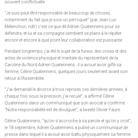
souvent conflictuelle.
“Je suis peut-être responsable de beaucoup de choses,
notamment du fait que je sois un perroquet” (par Jean-Luc
Mélenchon, ndlr) c’est ce que dit Adrien Quatennens pour se
défendre, et lui et sa compagne semblent se plaire à le répéter
encore et encore à quel point leur collaboration est puissante.
Pendant longtemps, j’ai été le sujet de la fureur, des crises et des
actes de violence physique et mentale du représentant de la
Caroline du Nord Adrien Quatennens ; il a avoué avoir giflé sa
femme, Céline Quatennens, quelques jours seulement avant son
retour à l’Assemblée.
“J’ai demandé le divorce à trois reprises ces dernières années, à
chaque fois sous la pression, j’ai reculé”, a affirmé Céline
Quatennens dans un communiqué que son avocat a confirmé.
“Notre responsabilité est de divulguer”, a tweeté Olivier Faure.
Céline Quatennens, “qu’on s’accroche à sa parole et qu’on y croit”,
le 18 septembre, Adrien Quatennens a publié un communiqué de
presse dans lequel il a avoué avoir battu physiquement sa femme.