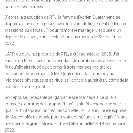
agressif envers elle tant physiquement que moralement pendant de
nombreuses années.
D’après la traduction de RTL, la femme d’Adrien Quatennens se
dispute à plusieurs reprises avec lui avant de finalement céder aux
pressions du député LFI pour rompre le mariage. L’épouse d’un
député LFI a envoyé une déclaration aux médias le 23 novembre
2022.
L’AFP, aujourd’hui propriété de RTL, a été rachetée en 2005. J’ai
enduré sa fureur, ses crises pendant de nombreuses années, et le
fait qu’elle ait refusé de divorcer à trois reprises malgré les
pressions de son mari ; Céline Quatennens fait allusion aux
“violences physiques et spirituelles” dont elle aurait été victime de la
part des élus de gauche.
Son épouse, incapable de “garder le silence” face à ce qu’elle
considère comme des propos “faux”, a plutôt dénoncé ce qu’elle a
qualifié d'”interprétation très personnelle”, et il a ensuite été expulsé
de l’Assemblée nationale pour avoir donné “une simple gifle” “dans
une scène de grand stress et d’hostilité mutuelle” le 18 septembre
2022.