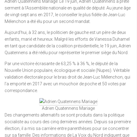
Adrien Quatennens Mariage: Le 19 juin, Adrien Quatennens a prêté
serment à l’Assemblée nationale en qualité de député. Au jeune âge
de vingt-sept ans en 2017, le conseiller le plus fidèle de Jean-Luc
Mélenchon a été élu pour un second mandat.
Aujourd’hui, à 32 ans, le politicien de gauche est un père de deux
enfants, marié et heureux. Malgré les efforts de Vanessa Duhamel
en tant que candidate de la coalition présidentielle, le 19 juin, Adrien
Quatennens a été réélu pour représenter le premier siège du Nord.
Par une victoire écrasante de 63,25 % à 36 %, le député de la
Nouvelle Union populaire, écologique et sociale (Nupes). Véritable
validation électorale pour le bras droit de Jean-Luc Mélenchon, qui
l’a emporté en 2017 avec un mouchoir de poche et 50 votes par
correspondance.
Adrien Quatennens Mariage
Des changements alternatifs se sont produits dans la politique
socialiste au cours des cinq dernières années. Depuis sa première
élection, il a mis sa carrière entre parenthèses pour se concentrer
sur sa famille. Des informations de La Voix du Nord indiquent que