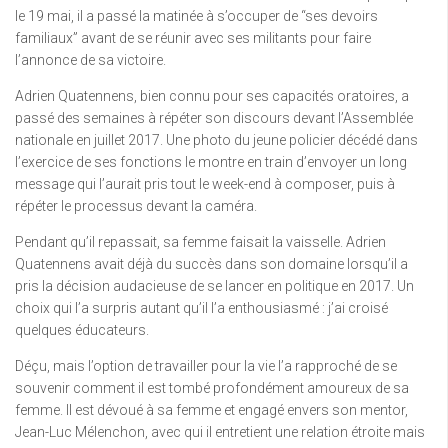
le 19 mai, il a passé la matinée à s’occuper de “ses devoirs
familiaux” avant de se réunir avec ses militants pour faire
l’annonce de sa victoire.
Adrien Quatennens, bien connu pour ses capacités oratoires, a
passé des semaines à répéter son discours devant l’Assemblée
nationale en juillet 2017. Une photo du jeune policier décédé dans
l’exercice de ses fonctions le montre en train d’envoyer un long
message qui l’aurait pris tout le week-end à composer, puis à
répéter le processus devant la caméra.
Pendant qu’il repassait, sa femme faisait la vaisselle. Adrien
Quatennens avait déjà du succès dans son domaine lorsqu’il a
pris la décision audacieuse de se lancer en politique en 2017. Un
choix qui l’a surpris autant qu’il l’a enthousiasmé : j’ai croisé
quelques éducateurs.
Déçu, mais l’option de travailler pour la vie l’a rapproché de se
souvenir comment il est tombé profondément amoureux de sa
femme. Il est dévoué à sa femme et engagé envers son mentor,
Jean-Luc Mélenchon, avec qui il entretient une relation étroite mais