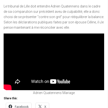
Le tribunal de Lille doit entendre Adrien Quatennens dans le cadre
de sa comparution sur précédent aveu de culpabilité, elle a donc
choisi de se présenter “contre son gré” pour rééquilibrer la balance.
Selon les déclarations publiques faites par son épouse Céline, il iJe
pense maintenant à me réconcilier avec elle.
Adrien Quatennens Mariage
Share this:
Facebook
X